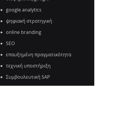
google analytics
ψηφιακή στρατηγική
online branding
SEO
επαυξημένη πραγματικότητα
τεχνική υποστήριξη
Συμβουλευτική SAP
D.igital t.hinkings
κωνσταντίνος χ.ελευθεριάδης
dt@digitalthinkings.gr