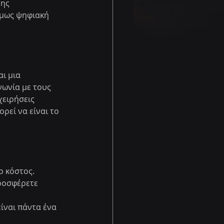
ης 
όμως ψηφιακή 
ι μια 
νωνία με τους 
χειρήσεις 
εί να είναι το 
ο κόστος.
ροσφέρετε 
ίναι πάντα ένα 