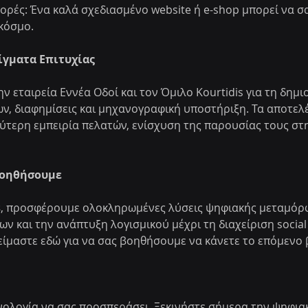
ρές: Ένα καλά σχεδιασμένο website ή e-shop μπορεί να σα
κόσμο.
γματα Επιτυχίας
 εταιρεία Εννέα Οδοί και τον Όμιλο Kourtidis για τη δημιο
ων, διαφημίσεις και μηχανογραφική υποστήριξη. Τα αποτελ
ύτερη εμπειρία πελατών, ενίσχυση της παρουσίας τους στη
Βοηθήσουμε
s
, προσφέρουμε ολοκληρωμένες λύσεις ψηφιακής μεταμόρφ
ν και την ανάπτυξη λογισμικού μέχρι τη διαχείριση social 
είμαστε εδώ για να σας βοηθήσουμε να κάνετε το επόμενο 
νολογία να σας προσπεράσει. Ξεκινήστε σήμερα την ψηφια