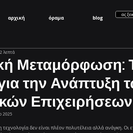
ας ξε
αρχική
όραμα
blog
2 λεπτά
κή Μεταμόρφωση: 
 για την Ανάπτυξη 
ικών Επιχειρήσεων
ρ 2025
η τεχνολογία δεν είναι πλέον πολυτέλεια αλλά ανάγκη. Οι ε