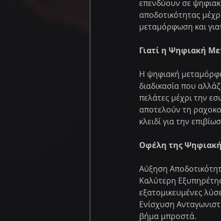
επενδύουν σε ψηφιακ
αποδοτικότητας μέχρι
μεταμόρφωση και γιατί
Γιατί η Ψηφιακή Μ
Η ψηφιακή μεταμόρφω
διαδικασία που αλλάζ
πελάτες μέχρι την εσω
αποτελούν τη ραχοκοκ
κλειδί για την επιβίω
Οφέλη της Ψηφιακ
Αύξηση Αποδοτικότητα
Καλύτερη Εξυπηρέτησ
εξατομικευμένες λύσε
Ενίσχυση Ανταγωνιστι
βήμα μπροστά.