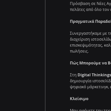
Πρόσβαση σε Νέες Αγο
πελάτες από όλο τον 
Πραγματικά Παραδεί
Συνεργαστήκαμε με την
διαχείριση ιστοσελίδ
επισκεψιμότητας, καλ
πωλήσεις.
Πώς Μπορούμε να 
Στη 
Digital Thinking
δημιουργία ιστοσελίδω
ψηφιακό μάρκετινγκ, 
Κλείσιμο
Μην αφήνετε την τεχ