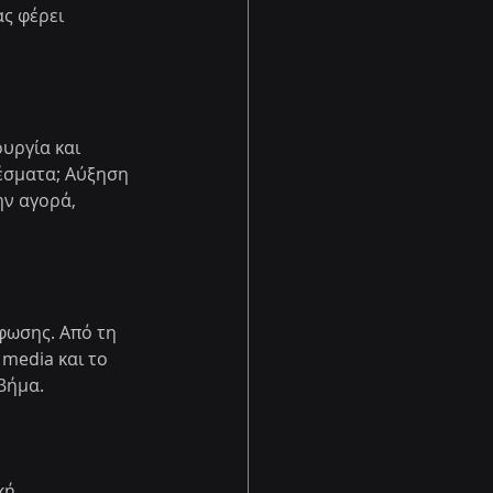
ς φέρει 
υργία και 
έσματα; Αύξηση 
ν αγορά, 
ωσης. Από τη 
media και το 
βήμα.
κή 