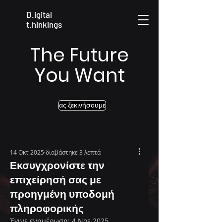
D.igital
t.hinkings
The Future
You Want
ας ξεκινήσουμε
14 Οκτ 2025
διαβάστηκε 3 λεπτά
Εκσυγχρονίστε την
επιχείρησή σας με
προηγμένη υποδομή
πληροφορικής
Έγινε ενημέρωση:
4 Νοε 2025