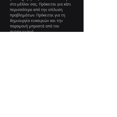
στο μέλλον σας. Πρόκειται για κάτι 
περισσότερο από την επίλυση 
προβλημάτων. Πρόκειται για τη 
δημιουργία ευκαιριών και την 
παραμονή μπροστά από τον 
ανταγωνισμό.
Ξεκινήστε αξιολογώντας τις 
τρέχουσες ανάγκες σας σε θέματα 
πληροφορικής. Επικοινωνήστε με 
ειδικούς που κατανοούν τον κλάδο 
και την περιοχή σας. Να θυμάστε 
ότι ο κατάλληλος συνεργάτης 
πληροφορικής θα σας βοηθήσει:
Βελτιώστε την αποδοτικότητα 
και μειώστε το κόστος
Προστατέψτε την επιχείρησή 
σας από κυβερνοαπειλές
Βελτιώστε την διαδικτυακή 
σας παρουσία και την 