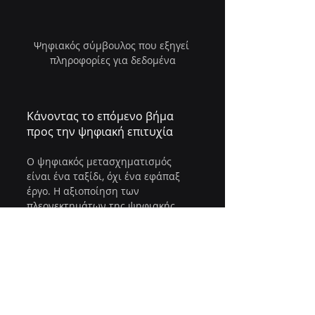
Ψηφιακός σύμβουλος που εξηγεί 
πληροφορίες για δεδομένα
Κάνοντας το επόμενο βήμα 
προς την ψηφιακή επιτυχία
Ο ψηφιακός μετασχηματισμός 
είναι ένα ταξίδι, όχι ένα εφάπαξ 
έργο. Η αξιοποίηση των 
πλεονεκτημάτων της ψηφιακής 
συμβουλευτικής μπορεί να 
επιταχύνει την πρόοδό σας και να 
μειώσει τους κινδύνους. Δείτε τι 
μπορείτε να κάνετε στη συνέχεια:
Ξεκινήστε από μικρό
Πιλοτική εφαρμογή μιας ψηφιακής 