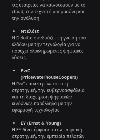
τις εταιρείες να καινοτομούν με το 
cloud, την τεχνητή νοημοσύνη και 
την ανάλυση.
Ντελόιτ
Η Deloitte συνδυάζει τη γνώση του 
κλάδου με την τεχνολογία για να 
παρέχει ολοκληρωμένες ψηφιακές 
λύσεις.
PwC 
(PricewaterhouseCoopers)
Η PwC επικεντρώνεται στη 
στρατηγική, την κυβερνοασφάλεια 
και τη διαχείριση ψηφιακών 
κινδύνων, παράλληλα με την 
εφαρμογή τεχνολογίας.
EY (Ernst & Young)
Η EY δίνει έμφαση στην ψηφιακή 
στρατηγική, την εμπειρία πελατών 